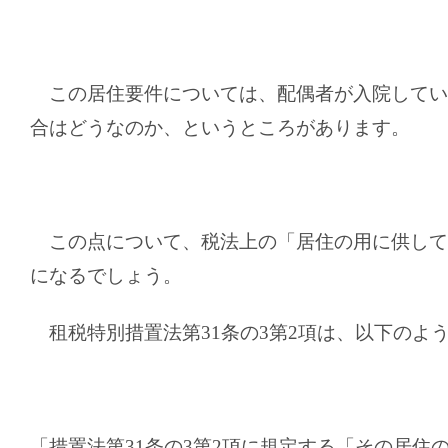
この居住要件については、配偶者が入院してい
合はどうなのか、というところがあります。
この点について、税法上の「居住の用に供して
になるでしょう。
租税特別措置法第
31
条の
3
第
2
項は、以下のよ
「措置法第
31
条の
3
第
2
項に規定する「その居住