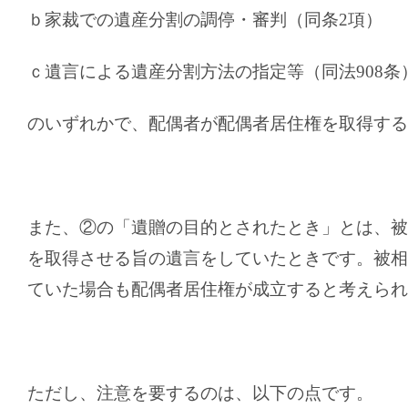
ｂ家裁での遺産分割の調停・審判（同条
2
項）
ｃ遺言による遺産分割方法の指定等（同法
908
条
のいずれかで、配偶者が配偶者居住権を取得する
また、②の「遺贈の目的とされたとき」とは、被
を取得させる旨の遺言をしていたときです。被相
ていた場合も配偶者居住権が成立すると考えられ
ただし、注意を要するのは、以下の点です。