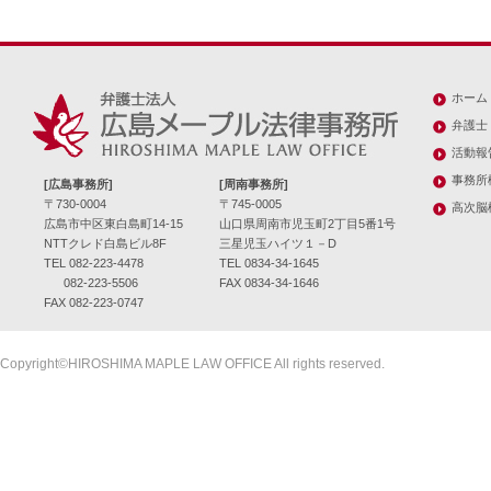
ホーム
弁護士
活動報
事務所
[広島事務所]
[周南事務所]
〒730-0004
〒745-0005
高次脳
広島市中区東白島町14-15
山口県周南市児玉町2丁目5番1号
NTTクレド白島ビル8F
三星児玉ハイツ１－D
TEL 082-223-4478
TEL 0834-34-1645
082-223-5506
FAX 0834-34-1646
FAX 082-223-0747
Copyright©HIROSHIMA MAPLE LAW OFFICE All rights reserved.