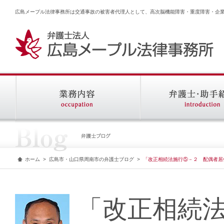
広島メープル法律事務所は交通事故の被害者代理人として、高次脳機能障害・重度障害・企
ホーム
>
広島市・山口県周南市の弁護士ブログ
>
「改正相続法施行⑤－２ 配偶者居
「改正相続