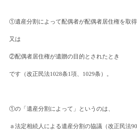
①遺産分割によって配偶者が配偶者居住権を取得
又は
②配偶者居住権が遺贈の目的とされたとき
です（改正民法
1028
条
1
項、
1029
条）。
①の「遺産分割によって」というのは、
ａ法定相続人による遺産分割の協議（改正民法
9