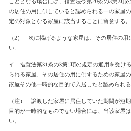
こととなる場合には、措置法令第
20
条の
3
第
2
項
の居住の用に供していると認められる一の家屋の
定の対象となる家屋に該当することに留意する。
（
2
） 次に掲げるような家屋は、その居住の用
い。
イ 措置法第
31
条の
3
第
1
項の規定の適用を受け
られる家屋、その居住の用に供するための家屋の
家屋その他一時的な目的で入居したと認められる
（注） 譲渡した家屋に居住していた期間が短期
目的が一時的なものでない場合には、当該家屋は
い。