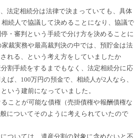
は、法定相続分は法律で決まっていても、具体
、相続人で協議して決めることになり、協議で
調停・審判という手続で分け方を決めることに
の家裁実務や最高裁判決の中では、預貯金は法
割される、という考え方をしていましたか
産分割手続をするまでもなく、法定相続分に応
例えば、
100
万円の預金で、相続人が
2
人なら、
）という建前になっていました。
けることが可能な債権（売掛債権や報酬債権な
一般についてそのように考えられていたので
金については、遺産分割の対象に含めないと不