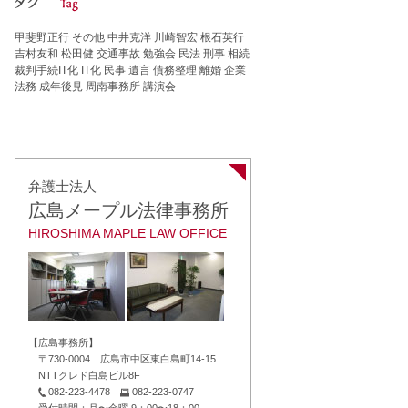
甲斐野正行
その他
中井克洋
川崎智宏
根石英行
吉村友和
松田健
交通事故
勉強会
民法
刑事
相続
裁判手続IT化
IT化
民事
遺言
債務整理
離婚
企業
法務
成年後見
周南事務所
講演会
弁護士法人
広島メープル法律事務所
HIROSHIMA MAPLE LAW OFFICE
【広島事務所】
〒730-0004 広島市中区東白島町14-15
NTTクレド白島ビル8F
082-223-4478
082-223-0747