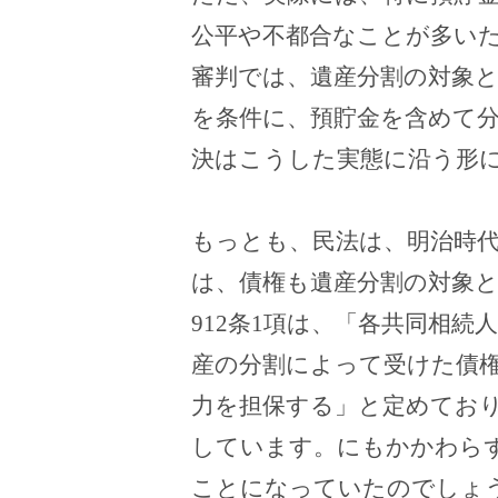
公平や不都合なことが多い
審判では、遺産分割の対象
を条件に、預貯金を含めて
決はこうした実態に沿う形
もっとも、民法は、明治時
は、債権も遺産分割の対象
912
条
1
項は、「各共同相続
産の分割によって受けた債
力を担保する」と定めてお
しています。にもかかわら
ことになっていたのでしょ