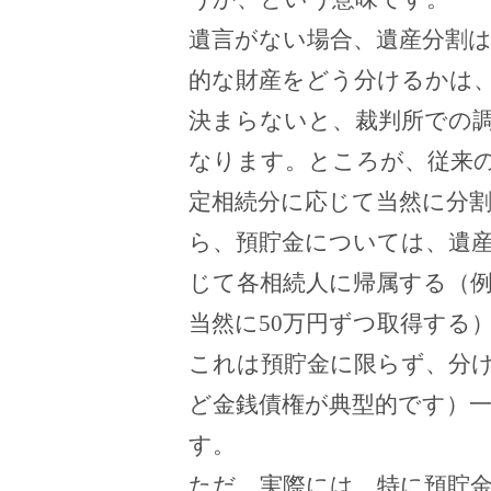
遺言がない場合、遺産分割
的な財産をどう分けるかは
決まらないと、裁判所での
なります。ところが、従来
定相続分に応じて当然に分
ら、預貯金については、遺
じて各相続人に帰属する（
当然に
50
万円ずつ取得する
これは預貯金に限らず、分
ど金銭債権が典型的です）
す。
ただ、実際には、特に預貯