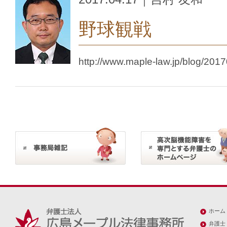
野球観戦
http://www.maple-law.jp/blog/201
ホーム
弁護士