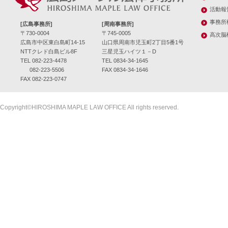
活動報
事務所
[広島事務所]
[周南事務所]
〒730-0004
〒745-0005
高次脳
広島市中区東白島町14-15
山口県周南市児玉町2丁目5番1号
NTTクレド白島ビル8F
三星児玉ハイツ１－D
TEL 082-223-4478
TEL 0834-34-1645
082-223-5506
FAX 0834-34-1646
FAX 082-223-0747
Copyright©HIROSHIMA MAPLE LAW OFFICE All rights reserved.