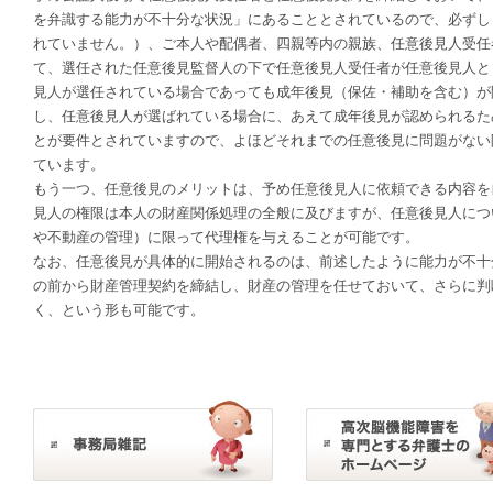
を弁識する能力が不十分な状況」にあることとされているので、必ずし
れていません。）、ご本人や配偶者、四親等内の親族、任意後見人受任
て、選任された任意後見監督人の下で任意後見人受任者が任意後見人と
見人が選任されている場合であっても成年後見（保佐・補助を含む）が
し、任意後見人が選ばれている場合に、あえて成年後見が認められるた
とが要件とされていますので、よほどそれまでの任意後見に問題がない
ています。
もう一つ、任意後見のメリットは、予め任意後見人に依頼できる内容を
見人の権限は本人の財産関係処理の全般に及びますが、任意後見人につ
や不動産の管理）に限って代理権を与えることが可能です。
なお、任意後見が具体的に開始されるのは、前述したように能力が不十
の前から財産管理契約を締結し、財産の管理を任せておいて、さらに判
く、という形も可能です。