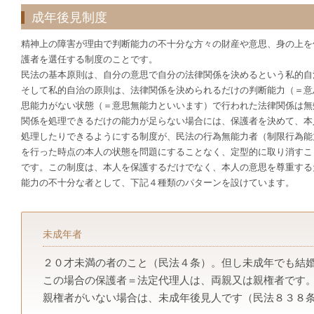
成年後見制度
精神上の障害が理由で判断能力の不十分な方々の財産や意思、身の上を
護者を選任する制度のことです。
民法の基本原則は、自分の意思で自分の法律関係を決めるという私的自
そして私的自治の原則は、法律関係を決められるだけの判断能力（＝意
思能力がない状態（＝意思無能力といいます）で行われた法律関係は無
関係を処理できるだけの能力が足らない場合には、保護者を決めて、本
処理したりできるようにする制度が、民法の行為無能力者（制限行為能
を行った時点の本人の状態を問題にすることなく、定型的に取り消すこ
です。この制度は、本人を保護するだけでなく、本人の意思を尊重する
能力の不十分な者として、下記４種類のパターンを設けています。
未成年者
２０才未満の者のこと（民法４条）。但し未成年でも結
この場合の保護者＝法定代理人は、両親又は親権者です
親権者がいない場合は、未成年後見人です（民法８３８