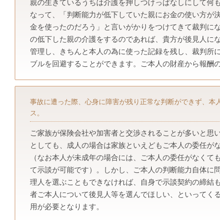
親の生きているうちは介護を押しつけっぱなしにして何
なって、「判断能力が低下していた親にお金の使い方が
金を使ったのだろう」と言いがかりをつけてきて裁判に
の低下した親の介護をするのであれば、貴方が後見人に
管理し、きちんと本人の為に使った記録を残し、裁判所
ブルを回避することができます。ご本人の財産から報酬
事故に遭った際、心身に障害が残り正常な判断ができず、本
ス。
ご家族が保険会社や加害者と交渉されることが多いと思
としても、成人の場合は家族といえどもご本人の委任が
（なお本人が未成年の場合には、ご本人の委任がなくて
て示談が可能です）。しかし、ご本人の判断能力自体に
理人を選ぶこともできなければ、自身で示談契約の締結
者ご本人について後見人等を選んでほしい、といってく
用が必要となります。