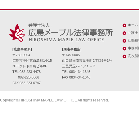
ホーム
弁護士
活動報
事務所
[広島事務所]
[周南事務所]
〒730-0004
〒745-0005
高次脳
広島市中区東白島町14-15
山口県周南市児玉町2丁目5番1号
NTTクレド白島ビル8F
三星児玉ハイツ１－D
TEL 082-223-4478
TEL 0834-34-1645
082-223-5506
FAX 0834-34-1646
FAX 082-223-0747
Copyright©HIROSHIMA MAPLE LAW OFFICE All rights reserved.