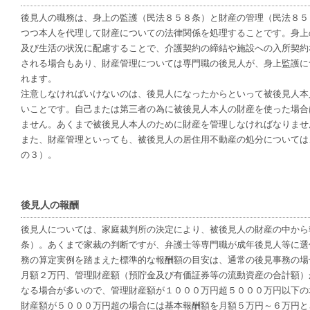
後見人の職務は、身上の監護（民法８５８条）と財産の管理（民法８５
つつ本人を代理して財産についての法律関係を処理することです。身上
及び生活の状況に配慮することで、介護契約の締結や施設への入所契約
される場合もあり、財産管理については専門職の後見人が、身上監護に
れます。
注意しなければいけないのは、後見人になったからといって被後見人本
いことです。自己または第三者の為に被後見人本人の財産を使った場合
ません。あくまで被後見人本人のために財産を管理しなければなりませ
また、財産管理といっても、被後見人の居住用不動産の処分については
の３）。
後見人の報酬
後見人については、家庭裁判所の決定により、被後見人の財産の中から
条）。あくまで家裁の判断ですが、弁護士等専門職が成年後見人等に選
務の算定実例を踏まえた標準的な報酬額の目安は、通常の後見事務の場
月額２万円、管理財産額（預貯金及び有価証券等の流動資産の合計額）
なる場合が多いので、管理財産額が１０００万円超５０００万円以下の
財産額が５０００万円超の場合には基本報酬額を月額５万円～６万円と