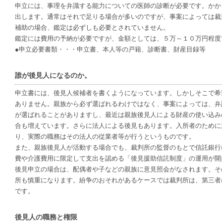
申立には、事理を弁識する能力についての医師の診断が必要です。かか
出します。通常はそれで足りる場合が多いのですが、事案によっては裁
補助の場合、鑑定は必ずしも必要とされていません。
鑑定には費用の予納が必要ですが、金額としては、５万～１０万円程度
●申立必要書類・・・申立書、本人等の戸籍、診断書、財産目録等
誰が後見人になるのか。
申立書には、後見人候補者を書くようになっています。しかしそこで希
ありません。親族から必ず選ばれるわけではなく、事案によっては、弁
が選ばれることがありますし、最近は親族後見人による財産の使い込み
合も増えています。さらに法人による後見もあります。入所者のために
り、実際の職務はその法人の従業者等が行うというものです。
また、親族後見人が活動する場合でも、裁判所の監督のもとで信託銀行
費や介護費用に限定して支出を認める「後見援助信託制度」の運用が開
後見申立の場合は、配偶者や子などの親族に意見照会がなされます。そ
所も慎重になります。紛争のおそれがあるケースでは裁判所は、第三者
です。
後見人の職務と権限