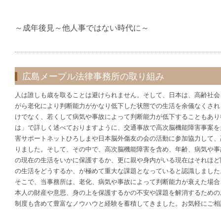
～成年後見～他人事ではない時代に～
広島メープル法律事務所の取り組み
人は誰しも歳を取ることは避けられません。そして、日本は、高齢社会
がら老化により判断能力がかなり低下した状態での生活を余儀なくされ
けでなく、若くして病気や事故によって判断能力が低下することもあり
は」で詳しく述べておりますように、交通事故で高次脳機能障害事案を
害サポートネットひろしまや日本脳外傷友の会の活動に参加協力して、
りました。そして、その中で、高次脳機能障害を含め、年齢、病気や事
の現在の生活をいかに保護するか、更に親や身内がいる現在はそれほど
の生活をどうするか、が極めて重大な課題となっていると認識しました
そこで、当事務所は、老化、病気や事故によって判断能力が衰えた場合
本人の財産や意思、身の上を保護するかの不安や課題を解消するための
制度も含めて豊富なノウハウと経験を蓄積してきました。お気軽にご相