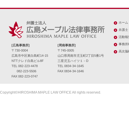
ホーム
弁護士
活動報
事務所
[広島事務所]
[周南事務所]
〒730-0004
〒745-0005
高次脳
広島市中区東白島町14-15
山口県周南市児玉町2丁目5番1号
NTTクレド白島ビル8F
三星児玉ハイツ１－D
TEL 082-223-4478
TEL 0834-34-1645
082-223-5506
FAX 0834-34-1646
FAX 082-223-0747
Copyright©HIROSHIMA MAPLE LAW OFFICE All rights reserved.