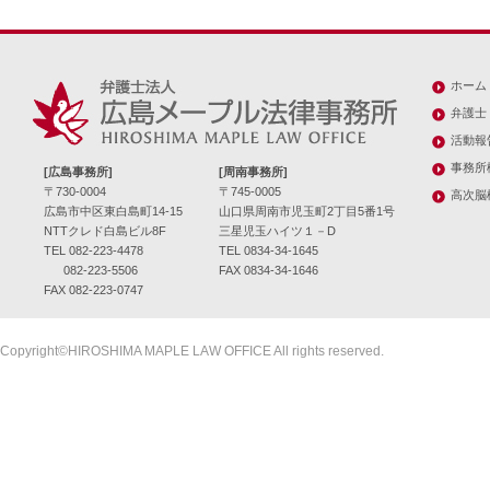
ホーム
弁護士
活動報
事務所
[広島事務所]
[周南事務所]
〒730-0004
〒745-0005
高次脳
広島市中区東白島町14-15
山口県周南市児玉町2丁目5番1号
NTTクレド白島ビル8F
三星児玉ハイツ１－D
TEL 082-223-4478
TEL 0834-34-1645
082-223-5506
FAX 0834-34-1646
FAX 082-223-0747
Copyright©HIROSHIMA MAPLE LAW OFFICE All rights reserved.