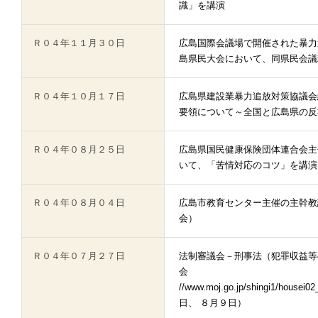
識」を講演
Ｒ０４年１１月３０日
広島国際会議場で開催された暴力
島県民大会において、同県民会議
Ｒ０４年１０月１７日
広島県建設業暴力追放対策協議会
要領について～全国と広島県の反
Ｒ０４年０８月２５日
広島県国民健康保険団体連合会主
いて、「苦情対応のコツ」を講演
Ｒ０４年０８月０４日
広島市教育センター主催の主幹教
会）
Ｒ０４年０７月２７日
法制審議会－刑事法（犯罪収益等
会 htt
//www.moj.go.jp/shingi1/ho
日、 ８月９日）