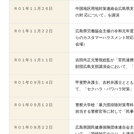
Ｒ０１年１１月２６日
中国地区用地対策連絡会広島県支
の対 応について」を講演
Ｒ０１年１１月２２日
広島県労働協会主催の令和元年度
らのカスタマーハラスメント対応
会場）
Ｒ０１年１１月１１日
吉田尚正元警視総監が「官民連携
財団広島支部講演会において、「
Ｒ０１年０９月１４日
甲斐野弁護士、吉村弁護士ととも
て、「セクハラ・パワハラ対策」
Ｒ０１年０９月１２日
警察大学校「暴力団排除対策専科
担当する警察官等に対して「民事
Ｒ０１年０８月２２日
広島県国民健康保険団体連合会主
いて、「苦情対応のコツ」を講演