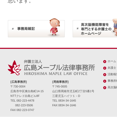
思います。
ホーム
弁護士
活動報
事務所
[広島事務所]
[周南事務所]
〒730-0004
〒745-0005
高次脳
広島市中区東白島町14-15
山口県周南市児玉町2丁目5番1号
NTTクレド白島ビル8F
三星児玉ハイツ１－D
TEL 082-223-4478
TEL 0834-34-1645
082-223-5506
FAX 0834-34-1646
FAX 082-223-0747