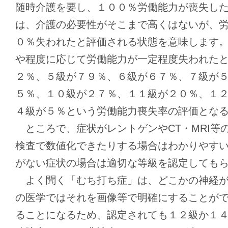
随時介護を要し、１００％労働能力が喪失し
は、介護の必要性がそこまで高くはないが、
０％失われたと評価される状態を意味します
や程度に応じて労働能力が一定程度失われた
２％、５級が７９％、６級が６７％、７級が
５％、１０級が２７％、１１級が２０％、１
４級が５％という労働能力喪失率の評価とな
ところで、症状がレントゲンやCT・MRI等
検査で数値化できたりする場合はわかりやす
がない症状の場合は適切な等級を認定しても
よく聞く「むち打ち症」は、どこかの神経が
の医学ではそれを画像等で明確にすることが
ることになるため、認定されても１２級か１