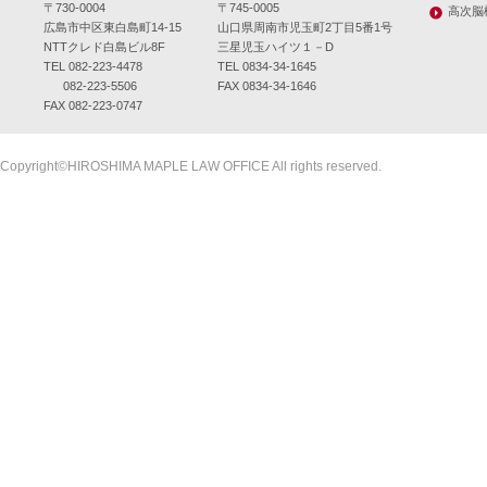
〒730-0004
〒745-0005
高次脳
広島市中区東白島町14-15
山口県周南市児玉町2丁目5番1号
NTTクレド白島ビル8F
三星児玉ハイツ１－D
TEL 082-223-4478
TEL 0834-34-1645
082-223-5506
FAX 0834-34-1646
FAX 082-223-0747
Copyright©HIROSHIMA MAPLE LAW OFFICE All rights reserved.