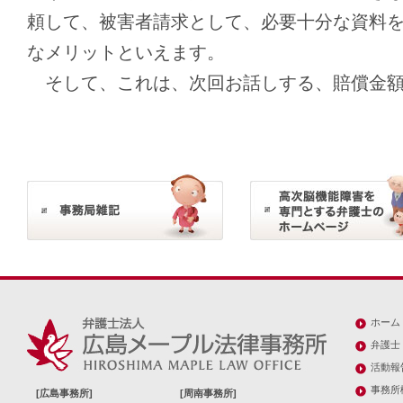
頼して、被害者請求として、必要十分な資料
なメリットといえます。
そして、これは、次回お話しする、賠償金額
ホーム
弁護士
活動報
事務所
[広島事務所]
[周南事務所]