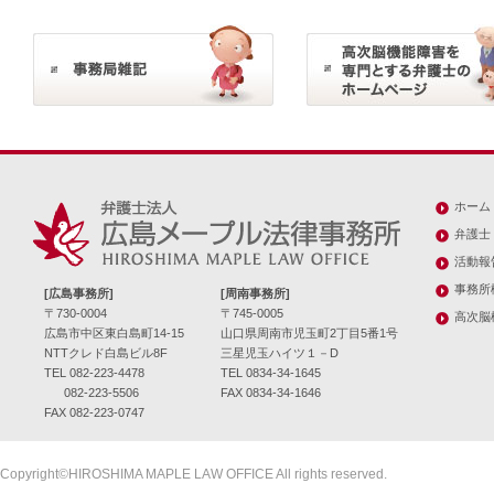
ホーム
弁護士
活動報
事務所
[広島事務所]
[周南事務所]
〒730-0004
〒745-0005
高次脳
広島市中区東白島町14-15
山口県周南市児玉町2丁目5番1号
NTTクレド白島ビル8F
三星児玉ハイツ１－D
TEL 082-223-4478
TEL 0834-34-1645
082-223-5506
FAX 0834-34-1646
FAX 082-223-0747
Copyright©HIROSHIMA MAPLE LAW OFFICE All rights reserved.