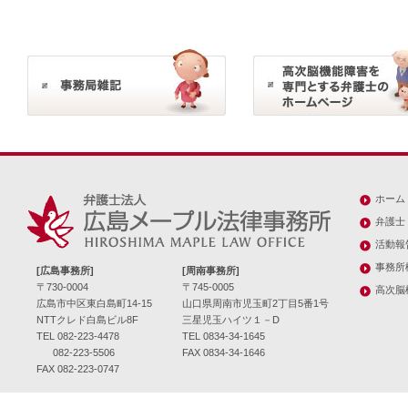
ホーム
弁護士
活動報
事務所
[広島事務所]
[周南事務所]
〒730-0004
〒745-0005
高次脳
広島市中区東白島町14-15
山口県周南市児玉町2丁目5番1号
NTTクレド白島ビル8F
三星児玉ハイツ１－D
TEL 082-223-4478
TEL 0834-34-1645
082-223-5506
FAX 0834-34-1646
FAX 082-223-0747