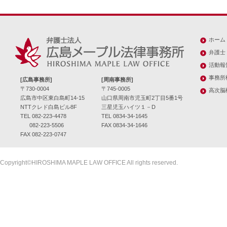
ホーム
弁護士
活動報
事務所
[広島事務所]
[周南事務所]
〒730-0004
〒745-0005
高次脳
広島市中区東白島町14-15
山口県周南市児玉町2丁目5番1号
NTTクレド白島ビル8F
三星児玉ハイツ１－D
TEL 082-223-4478
TEL 0834-34-1645
082-223-5506
FAX 0834-34-1646
FAX 082-223-0747
Copyright©HIROSHIMA MAPLE LAW OFFICE All rights reserved.