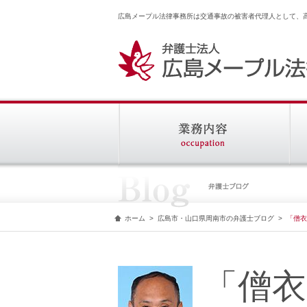
広島メープル法律事務所は交通事故の被害者代理人として、
ホーム
>
広島市・山口県周南市の弁護士ブログ
>
「僧衣
「僧衣