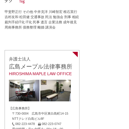
甲斐野正行
その他
中井克洋
川崎智宏
根石英行
吉村友和
松田健
交通事故
民法
勉強会
刑事
相続
裁判手続IT化
IT化
民事
遺言
企業法務
成年後見
周南事務所
債務整理
離婚
講演会
弁護士法人
広島メープル法律事務所
HIROSHIMA MAPLE LAW OFFICE
【広島事務所】
〒730-0004 広島市中区東白島町14-15
NTTクレド白島ビル8F
082-223-4478
082-223-0747