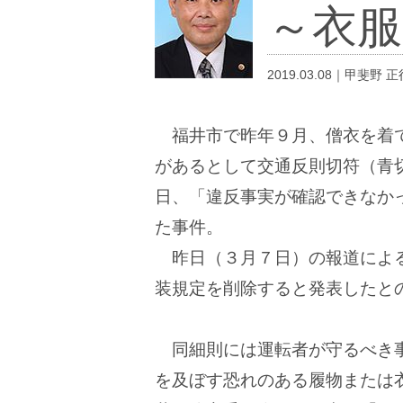
～衣服
2019.03.08｜甲斐野 正
福井市で昨年９月、僧衣を着
があるとして交通反則切符（青
日、「違反事実が確認できなか
た事件。
昨日（３月７日）の報道によ
装規定を削除すると発表したと
同細則には運転者が守るべき事
を及ぼす恐れのある履物または