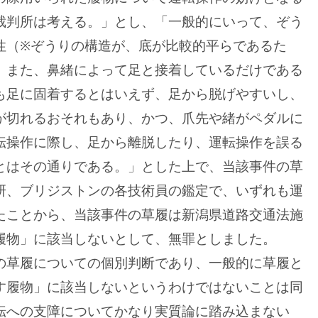
裁判所は考える。」とし、「一般的にいって、ぞう
性（※ぞうりの構造が、底が比較的平らであるた
、また、鼻緒によって足と接着しているだけである
も足に固着するとはいえず、足から脱げやすいし、
が切れるおそれもあり、かつ、爪先や緒がペダルに
転操作に際し、足から離脱したり、運転操作を誤る
とはその通りである。」とした上で、当該事件の草
研、ブリジストンの各技術員の鑑定で、いずれも運
たことから、当該事件の草履は新潟県道路交通法施
履物」に該当しないとして、無罪としました。
の草履についての個別判断であり、一般的に草履と
す履物」に該当しないというわけではないことは同
転への支障についてかなり実質論に踏み込まない