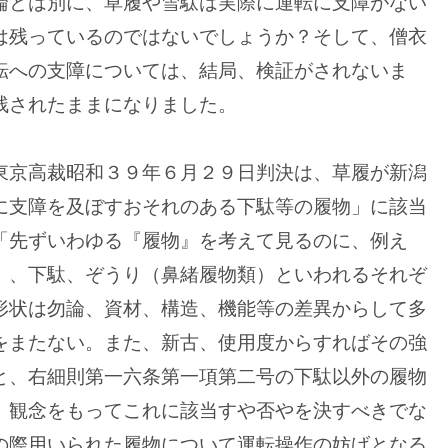
論とは別に、草履や雪駄は実際に運転に支障がない
は残っているのではないでしょうか？そして、僧衣
転への支障については、結局、検証がされないま
残されたままになりました。
東京高裁昭和３９年６月２９日判決は、草履が新潟
に支障を及ぼすおそれのある下駄等の履物」に該当
「先ずいわゆる『履物』を考えて見るのに、例え
）、下駄、ぞうり（鼻緒履物類）といわれるそれぞ
形状は勿論、資材、構造、機能等の差異からして多
をまたない。また、新古、使用度からすればその強
と、右細則第一六条第一項第二号の下駄以外の履物
、観念をもってこれに該当すや否やを決すべきでな
の際用いられた履物について運転操作の妨げとなる