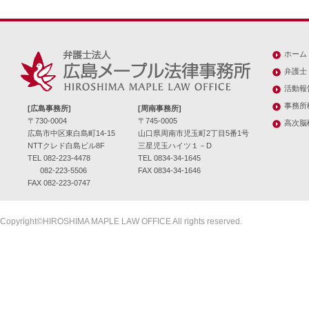
ホーム
弁護士
活動報
事務所
[広島事務所]
[周南事務所]
〒730-0004
〒745-0005
高次脳
広島市中区東白島町14-15
山口県周南市児玉町2丁目5番1号
NTTクレド白島ビル8F
三星児玉ハイツ１－D
TEL 082-223-4478
TEL 0834-34-1645
082-223-5506
FAX 0834-34-1646
FAX 082-223-0747
Copyright©HIROSHIMA MAPLE LAW OFFICE All rights reserved.