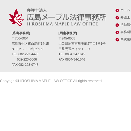
ホーム
弁護士
活動報
事務所
[広島事務所]
[周南事務所]
〒730-0004
〒745-0005
高次脳
広島市中区東白島町14-15
山口県周南市児玉町2丁目5番1号
NTTクレド白島ビル8F
三星児玉ハイツ１－D
TEL 082-223-4478
TEL 0834-34-1645
082-223-5506
FAX 0834-34-1646
FAX 082-223-0747
Copyright©HIROSHIMA MAPLE LAW OFFICE All rights reserved.