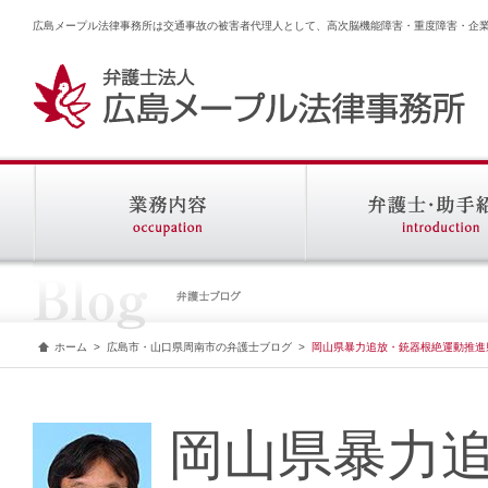
広島メープル法律事務所は交通事故の被害者代理人として、高次脳機能障害・重度障害・企
ホーム
>
広島市・山口県周南市の弁護士ブログ
>
岡山県暴力追放・銃器根絶運動推進
岡山県暴力